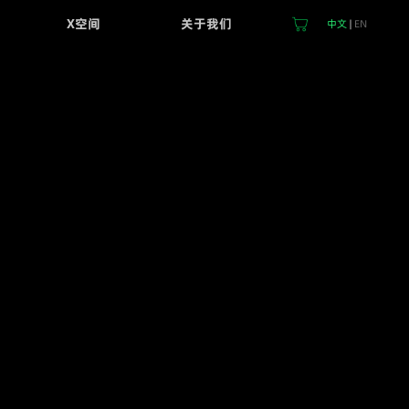
X空间
关于我们
中文
|
EN
关于浦林
品牌简介
浦林新闻
浦林视频