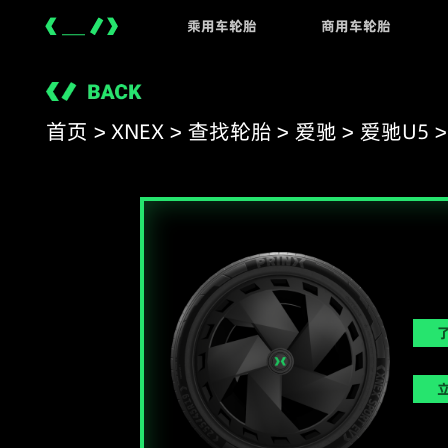
浦林轮胎官网
乘用车轮胎
商用车轮胎
XNEX
C901
XLAB
S100
首页
>
XNEX
>
查找轮胎
>
爱驰
>
爱驰U5
>
炫彩精灵系列
节油智行