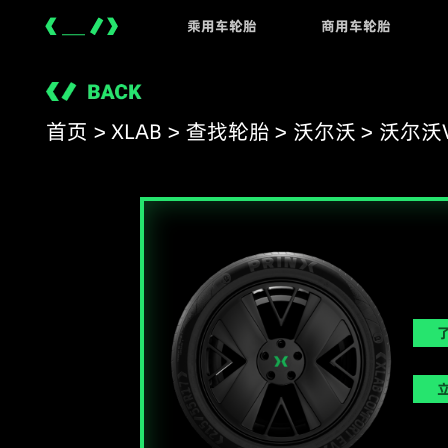
浦林轮胎官网
乘用车轮胎
商用车轮胎
XNEX
C901
XLAB
S100
首页
>
XLAB
>
查找轮胎
>
沃尔沃
>
沃尔沃V
炫彩精灵系列
节油智行