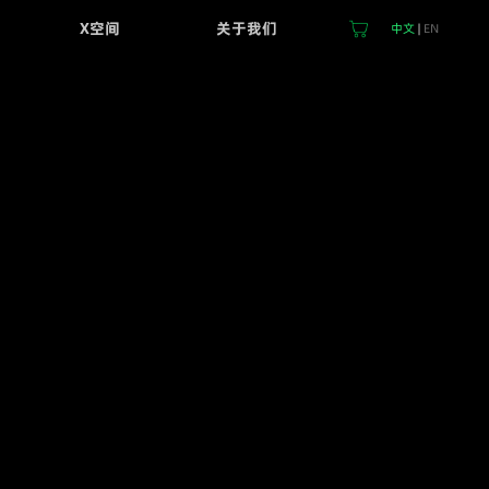
X空间
关于我们
中文
|
EN
关于浦林
品牌简介
浦林新闻
浦林视频